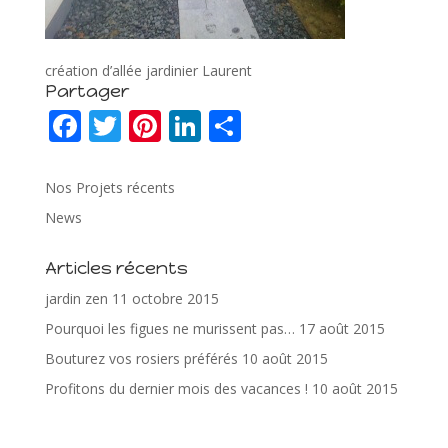
création d’allée jardinier Laurent
Partager
F
T
Pi
Li
P
ac
w
nt
n
ar
e
itt
er
k
ta
Nos Projets récents
b
er
e
e
g
News
o
st
dI
er
Articles récents
o
n
jardin zen
11 octobre 2015
k
Pourquoi les figues ne murissent pas…
17 août 2015
Bouturez vos rosiers préférés
10 août 2015
Profitons du dernier mois des vacances !
10 août 2015