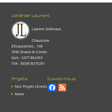
Jardinier Laurent
Laurent Golinvaux
Chausssée
d’Ecaussinnes , 108
7090 Braine-le-Comte
Gsm : 0477 862493
TVA : BE0818370291
Projets
Suivez-nous
F
F
Nos Projets récents
ac
e
News
e
e
b
d