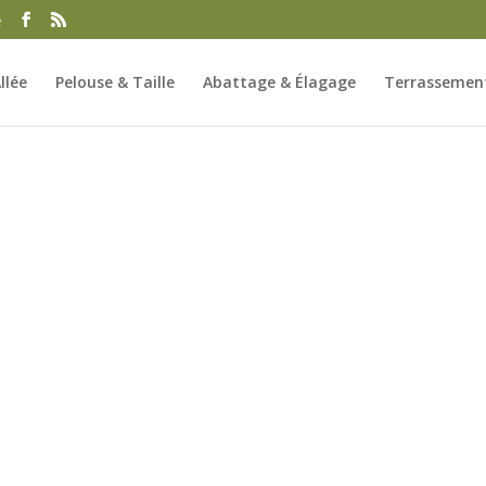
e
llée
Pelouse & Taille
Abattage & Élagage
Terrassement