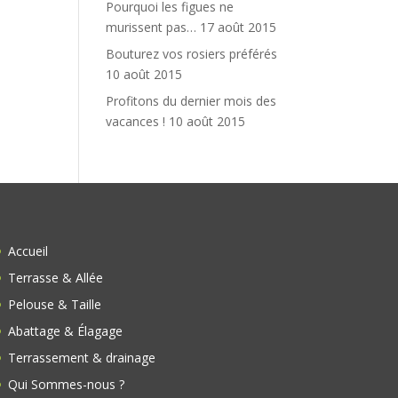
Pourquoi les figues ne
murissent pas…
17 août 2015
Bouturez vos rosiers préférés
10 août 2015
Profitons du dernier mois des
vacances !
10 août 2015
Accueil
Terrasse & Allée
Pelouse & Taille
Abattage & Élagage
Terrassement & drainage
Qui Sommes-nous ?