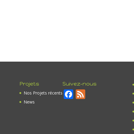
Projets
Suivez-nous
F
F
Nos Projets récents
ac
e
News
e
e
b
d
o