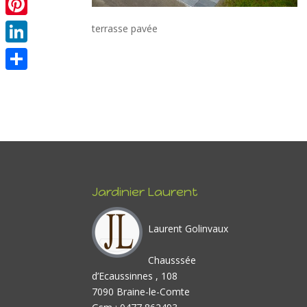
Pinterest
terrasse pavée
LinkedIn
Partager
Jardinier Laurent
Laurent Golinvaux
Chausssée
d’Ecaussinnes , 108
7090 Braine-le-Comte