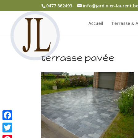
0477 862493
info@jardinier-laurent.b
Accueil
Terrasse & A
terrasse pavée
Facebook
Twitter