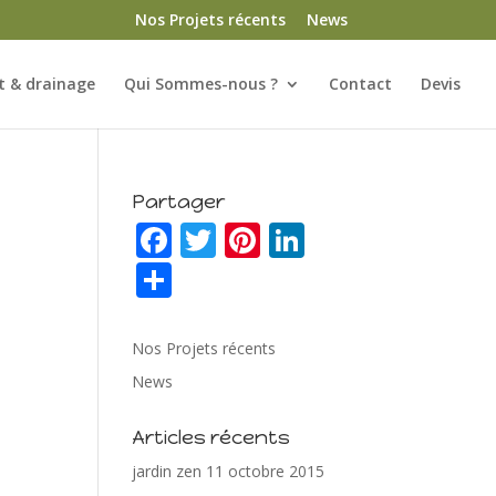
Nos Projets récents
News
 & drainage
Qui Sommes-nous ?
Contact
Devis
Partager
F
T
Pi
Li
ac
w
nt
n
P
e
itt
er
k
ar
b
er
e
e
ta
Nos Projets récents
o
st
dI
g
News
o
n
er
Articles récents
k
jardin zen
11 octobre 2015