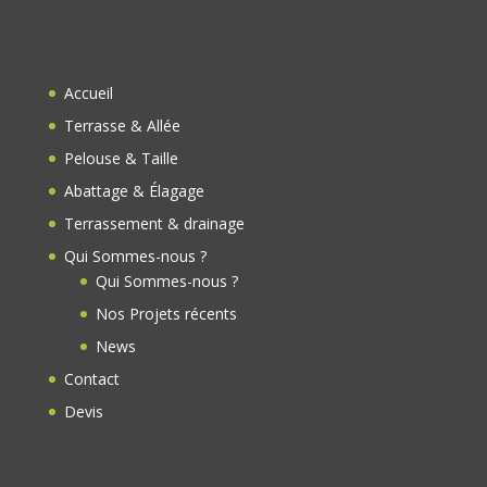
e
e
b
d
o
Accueil
o
Terrasse & Allée
k
Pelouse & Taille
Abattage & Élagage
Terrassement & drainage
Qui Sommes-nous ?
Qui Sommes-nous ?
Nos Projets récents
News
Contact
Devis