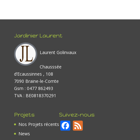
Jardinier Laurent
Laurent Golinvaux
Chausssée
d’Ecaussinnes , 108
7090 Braine-le-Comte
Gsm : 0477 862493
TVA : BE0818370291
Projets
Suivez-nous
F
F
Nos Projets récents
ac
e
News